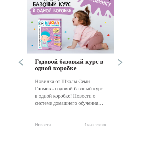
О
о
в
н
Годовой базовый курс в
одной коробке
Н
Новинка от Школы Семи
Гномов - годовой базовый курс
в одной коробке! Новости о
системе домашнего обучения
ШСГ
Новости
4 мин. чтения