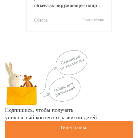
объектах окружающего мира и
развить интерес к новым
знаниям!
Обзоры
3 мин. чтения
Подпишись, чтобы получать
уникальный контент о развитии детей
Телеграмм