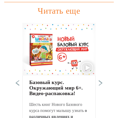
Читать еще
Г
т
у
Базовый курс.
н
Окружающий мир 6+.
О
Видео-распаковка!
Шесть книг Нового Базового
курса помогут малышу узнать
о
различных явлениях и