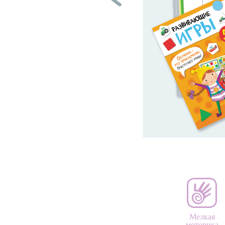
Мелкая
моторика