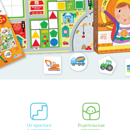
От простого
Родительская
к сложному
страничка