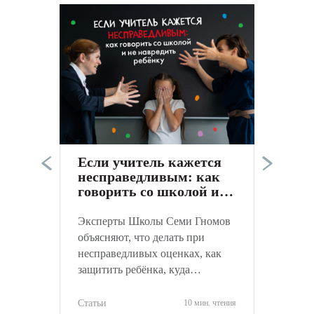
Э
п
в
а
Если учитель кажется
к
несправедливым: как
С
говорить со школой и
не навредить ребёнку
Эксперты Школы Семи Гномов
объясняют, что делать при
несправедливых оценках, как
защитить ребёнка, куда
обращаться и как объективно
оценить ситуацию.
Статьи
10 мин. чтения