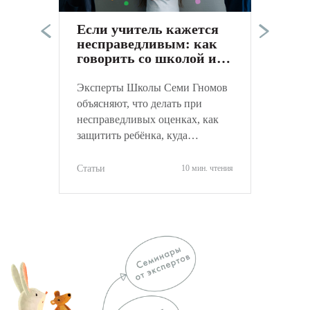
а
Если учитель кажется
к
несправедливым: как
С
говорить со школой и
не навредить ребёнку
Эксперты Школы Семи Гномов
объясняют, что делать при
несправедливых оценках, как
защитить ребёнка, куда
обращаться и как объективно
оценить ситуацию.
Статьи
10 мин. чтения