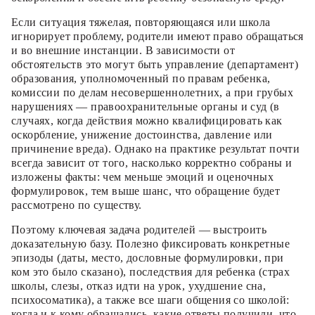
Если ситуация тяжелая, повторяющаяся или школа
игнорирует проблему, родители имеют право обращаться
и во внешние инстанции. В зависимости от
обстоятельств это могут быть управление (департамент)
образования, уполномоченный по правам ребенка,
комиссии по делам несовершеннолетних, а при грубых
нарушениях — правоохранительные органы и суд (в
случаях, когда действия можно квалифицировать как
оскорбление, унижение достоинства, давление или
причинение вреда). Однако на практике результат почти
всегда зависит от того, насколько корректно собраны и
изложены факты: чем меньше эмоций и оценочных
формулировок, тем выше шанс, что обращение будет
рассмотрено по существу.
Поэтому ключевая задача родителей — выстроить
доказательную базу. Полезно фиксировать конкретные
эпизоды (даты, место, дословные формулировки, при
ком это было сказано), последствия для ребенка (страх
школы, слезы, отказ идти на урок, ухудшение сна,
психосоматика), а также все шаги общения со школой:
когда и к кому обращались, какие ответы получили, что