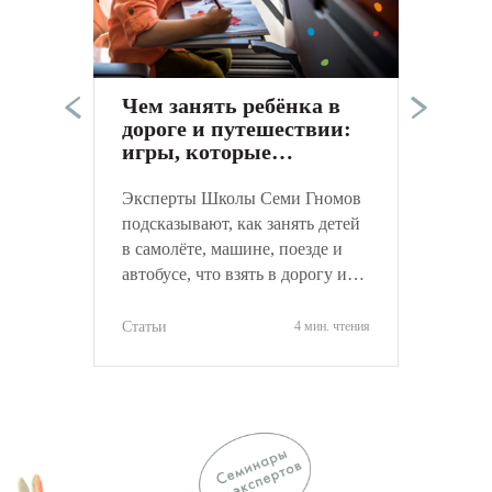
Э
р
к
б
Чем занять ребёнка в
д
дороге и путешествии:
р
С
игры, которые
д
развивают
и
Эксперты Школы Семи Гномов
подсказывают, как занять детей
в самолёте, машине, поезде и
автобусе, что взять в дорогу и
какие вещи лучше не брать.
Статьи
4 мин. чтения