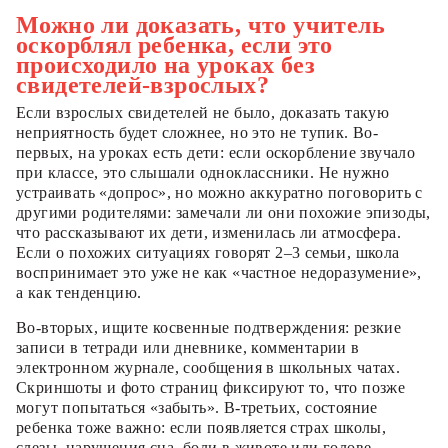
Можно ли доказать, что учитель
оскорблял ребенка, если это
происходило на уроках без
свидетелей-взрослых?
Если взрослых свидетелей не было, доказать такую
неприятность будет сложнее, но это не тупик. Во-
первых, на уроках есть дети: если оскорбление звучало
при классе, это слышали одноклассники. Не нужно
устраивать «допрос», но можно аккуратно поговорить с
другими родителями: замечали ли они похожие эпизоды,
что рассказывают их дети, изменилась ли атмосфера.
Если о похожих ситуациях говорят 2–3 семьи, школа
воспринимает это уже не как «частное недоразумение»,
а как тенденцию.
Во-вторых, ищите косвенные подтверждения: резкие
записи в тетради или дневнике, комментарии в
электронном журнале, сообщения в школьных чатах.
Скриншоты и фото страниц фиксируют то, что позже
могут попытаться «забыть». В-третьих, состояние
ребенка тоже важно: если появляется страх школы,
слезы, нарушения сна, боли в животе или голове,