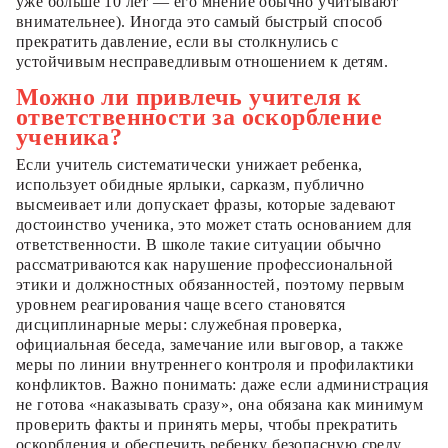
уже больше 10 лет — его мнение обычно учитывают
внимательнее). Иногда это самый быстрый способ
прекратить давление, если вы столкнулись с
устойчивым несправедливым отношением к детям.
Можно ли привлечь учителя к
ответственности за оскорбление
ученика?
Если учитель систематически унижает ребенка,
использует обидные ярлыки, сарказм, публично
высмеивает или допускает фразы, которые задевают
достоинство ученика, это может стать основанием для
ответственности. В школе такие ситуации обычно
рассматриваются как нарушение профессиональной
этики и должностных обязанностей, поэтому первым
уровнем реагирования чаще всего становятся
дисциплинарные меры: служебная проверка,
официальная беседа, замечание или выговор, а также
меры по линии внутреннего контроля и профилактики
конфликтов. Важно понимать: даже если администрация
не готова «наказывать сразу», она обязана как минимум
проверить факты и принять меры, чтобы прекратить
оскорбления и обеспечить ребенку безопасную среду.