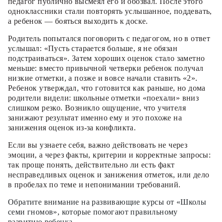
педагог публично высмеял его и обозвал. После этого
одноклассники стали повторять услышанное, поддевать,
а ребенок — бояться выходить к доске.
Родитель попытался поговорить с педагогом, но в ответ
услышал: «Пусть старается больше, я не обязан
подстраиваться». Затем хороших оценок стало заметно
меньше: вместо привычной четверки ребенок получал
низкие отметки, а позже и вовсе начали ставить «2».
Ребенок утверждал, что готовится как раньше, но дома
родители видели: школьные отметки «поехали» вниз
слишком резко. Возникло ощущение, что учителя
занижают результат именно ему и это похоже на
занижения оценок из-за конфликта.
Если вы узнаете себя, важно действовать не через
эмоции, а через факты, критерии и корректные запросы:
так проще понять, действительно ли есть факт
несправедливых оценок и занижения отметок, или дело
в пробелах по теме и непонимании требований.
Обратите внимание на развивающие курсы от «Школы
семи гномов», которые помогают правильному
развитию ребенка.