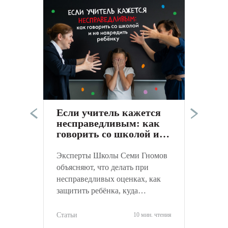
Э
п
в
а
Если учитель кажется
к
несправедливым: как
С
говорить со школой и
не навредить ребёнку
Эксперты Школы Семи Гномов
объясняют, что делать при
несправедливых оценках, как
защитить ребёнка, куда
обращаться и как объективно
оценить ситуацию.
Статьи
10 мин. чтения