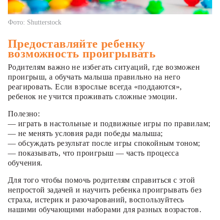
Фото: Shutterstock
Предоставляйте ребенку
возможность проигрывать
Родителям важно не избегать ситуаций, где возможен
проигрыш, а обучать малыша правильно на него
реагировать. Если взрослые всегда «поддаются»,
ребенок не учится проживать сложные эмоции.
Полезно:
— играть в настольные и подвижные игры по правилам;
— не менять условия ради победы малыша;
— обсуждать результат после игры спокойным тоном;
— показывать, что проигрыш — часть процесса
обучения.
Для того чтобы помочь родителям справиться с этой
непростой задачей и научить ребенка проигрывать без
страха, истерик и разочарований, воспользуйтесь
нашими обучающими наборами для разных возрастов.