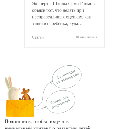
Эксперты Школы Семи Гномов
объясняют, что делать при
несправедливых оценках, как
защитить ребёнка, куда
обращаться и как объективно
оценить ситуацию.
Статьи
10 мин. чтения
Подпишись, чтобы получать
уникальный контент о развитии детей