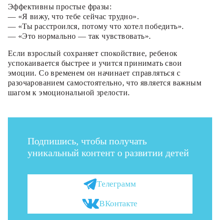
Эффективны простые фразы:
— «Я вижу, что тебе сейчас трудно».
— «Ты расстроился, потому что хотел победить».
— «Это нормально — так чувствовать».
Если взрослый сохраняет спокойствие, ребенок
успокаивается быстрее и учится принимать свои
эмоции. Со временем он начинает справляться с
разочарованием самостоятельно, что является важным
шагом к эмоциональной зрелости.
Подпишись, чтобы получать
уникальный контент о развитии детей
Телеграмм
ВКонтакте