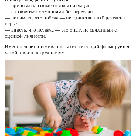
— принимать разные исходы ситуации;
— справляться с эмоциями без агрессии;
— понимать, что победа — не единственный результат
игры;
— видеть, что неудача — это опыт, не связанный с
оценкой личности.
Именно через проживание таких ситуаций формируется
устойчивость к трудностям.