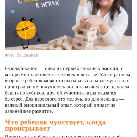
Фото: Shutterstock
Разочарование — одна из первых сложных эмоций, с
которыми сталкивается человек в детстве. Уже в раннем
возрасте ребенок может испытывать сильные чувства от
проигрыша: не получилось попасть мячом в цель, упала
башня из кубиков, другой участник игры оказался
быстрее. Для взрослого это мелочь, но для малыша —
важный эмоциональный опыт, который влияет на
дальнейшее развитие.
Что ребенок чувствует, когда
проигрывает
Проигрыш у ребенка часто сопровождается сильной