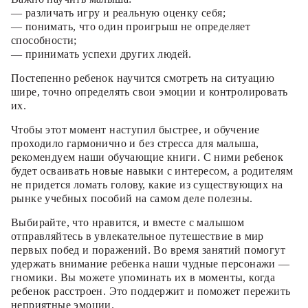
— различать игру и реальную оценку себя;
— понимать, что один проигрыш не определяет
способности;
— принимать успехи других людей.
Постепенно ребенок научится смотреть на ситуацию
шире, точно определять свои эмоции и контролировать
их.
Чтобы этот момент наступил быстрее, и обучение
проходило гармонично и без стресса для малыша,
рекомендуем наши обучающие книги. С ними ребенок
будет осваивать новые навыки с интересом, а родителям
не придется ломать голову, какие из существующих на
рынке учебных пособий на самом деле полезны.
Выбирайте, что нравится, и вместе с малышом
отправляйтесь в увлекательное путешествие в мир
первых побед и поражений. Во время занятий помогут
удержать внимание ребенка наши чудные персонажи —
гномики. Вы можете упоминать их в моменты, когда
ребенок расстроен. Это поддержит и поможет пережить
неприятные эмоции.