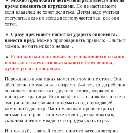
🔸
Можно предложить детям поиграть вместе или на
время поменяться игрушками.
Но не настаивайте,
если владелец не хочет делиться. Детям надо учиться
отступать, ведь не всегда все получается так, как они
хотят.
🔸
Сразу пресекайте попытки ударить оппонента,
нанести вред.
Можно проговаривать правило: «Злиться
можно, но бить никого нельзя».
🔸
Если ваш малыш никак не успокаивается и ваши
попытки отвлечь его оказываются безуспешны,
лучше уйти с площадки.
Переживать из-за таких моментов точно не стоит. Они
абсолютно нормальны в возрасте 2–4 лет, когда ребенок
осваивает понятия «я и другие», «мое», «чужое» и
проверяет границы. Если конфликты слишком частые и
эмоциональные, можно подумать над подходящей
компанией для игр. Часто малышам проще играть с
детьми постарше – они уже умеют договариваться,
склонны опекать младших и придумывать игры.
И, пожалуй, главный совет: приготовьтесь повторять