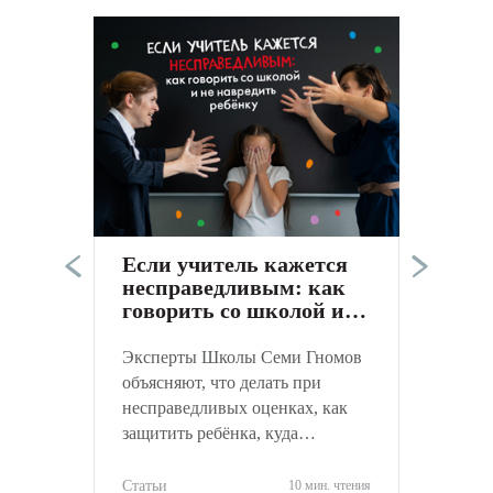
Э
п
в
а
Если учитель кажется
к
несправедливым: как
С
говорить со школой и
не навредить ребёнку
Эксперты Школы Семи Гномов
объясняют, что делать при
несправедливых оценках, как
защитить ребёнка, куда
обращаться и как объективно
оценить ситуацию.
Статьи
10 мин. чтения