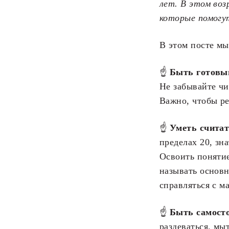
лет. В этом воз
которые помогу
В этом посте мы
☝
Быть готовым
Не забывайте чи
Важно, чтобы ре
☝
Уметь считат
пределах 20, зн
Освоить понятие
называть основн
справляться с м
☝
Быть самост
раздеваться, мы