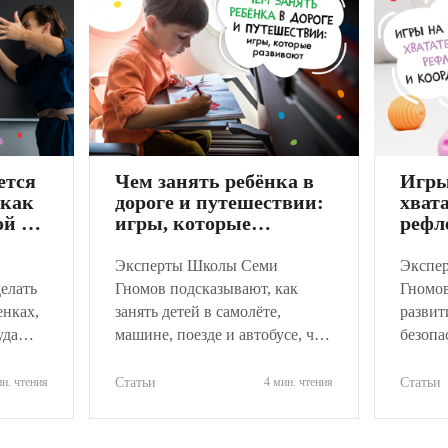
ется
Чем занять ребёнка в
Игры
 как
дороге и путешествии:
хват
ой и
игры, которые
рефл
ёнку
развивают
коор
Эксперты Школы Семи
Экспе
делать
Гномов подсказывают, как
Гномов
енках,
занять детей в самолёте,
развит
уда
машине, поезде и автобусе, что
безопа
тивно
взять в дорогу и какие вещи
игры д
лучше не брать.
лет, р
ин. чтения
Статьи
4 мин. чтения
Статьи
движен
игру.