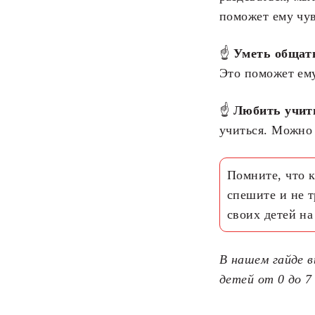
поможет ему чув
☝
Уметь общат
Это поможет ему
☝
Любить учит
учиться. Можно 
Помните, что к
спешите и не т
своих детей на
В нашем гайде 
детей от 0 до 7