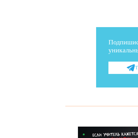
Подпишис
уникальны
Т