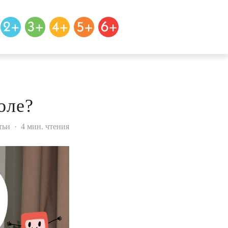
оле?
тьи
·
4 мин. чтения