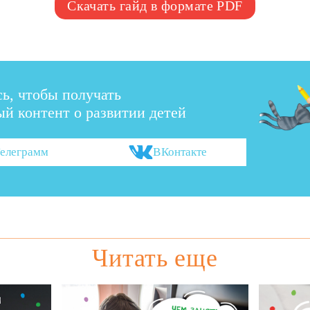
Скачать гайд в формате PDF
ь, чтобы получать
й контент о развитии детей
елеграмм
ВКонтакте
Читать еще