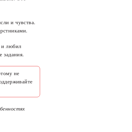
сли и чувства.
ерстниками.
е и любил
е задания.
этому не
поддерживайте
обенностях