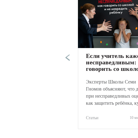
Если учитель каж
несправедливым:
говорить со школ
не навредить реб
Эксперты Школы Семи
Гномов объясняют, что 
при несправедливых оц
как защитить ребёнка, к
обращаться и как объек
оценить ситуацию.
Статьи
10 м