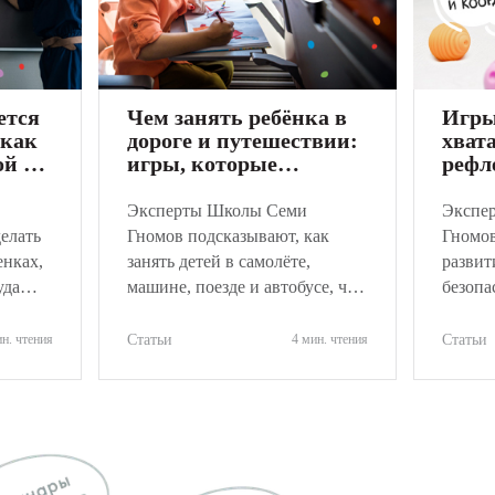
ется
Чем занять ребёнка в
Игры
 как
дороге и путешествии:
хват
ой и
игры, которые
рефл
ёнку
развивают
коор
Эксперты Школы Семи
Экспе
делать
Гномов подсказывают, как
Гномов
енках,
занять детей в самолёте,
развит
уда
машине, поезде и автобусе, что
безопа
тивно
взять в дорогу и какие вещи
игры д
лучше не брать.
лет, р
ин. чтения
Статьи
4 мин. чтения
Статьи
движен
игру.