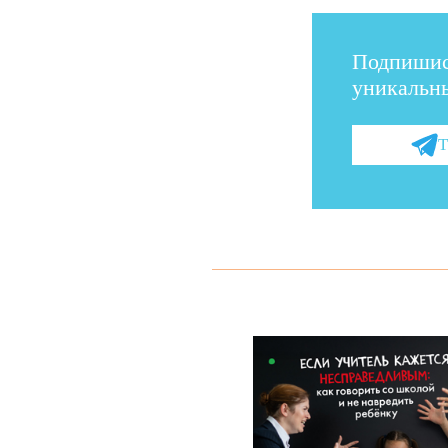
Подпишис
уникальны
Т