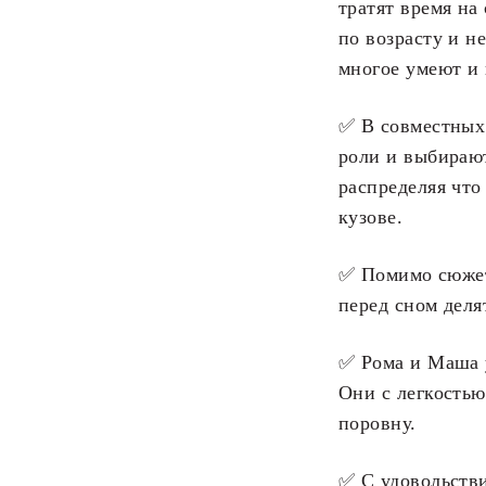
тратят время на
по возрасту и н
многое умеют и 
✅ В совместных
роли и выбирают
распределяя что
кузове.
✅ Помимо сюжет
перед сном деля
✅ Рома и Маша 
Они с легкостью
поровну.
✅ С удовольств