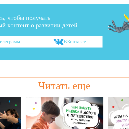
ь, чтобы получать
й контент о развитии детей
елеграмм
ВКонтакте
Читать еще