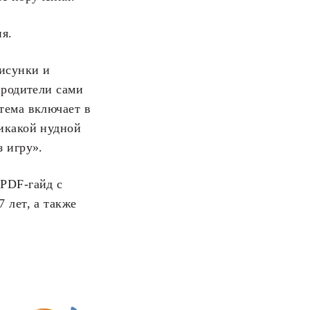
я.
исунки и
 родители сами
тема включает в
никакой нудной
 игру».
PDF-гайд с
 лет, а также