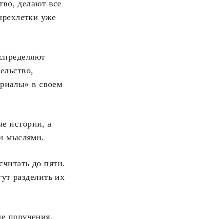
тво, делают все
ырехлетки уже
спределяют
ельство,
ериалы» в своем
е истории, а
 и мыслями.
читать до пяти.
гут разделить их
е поручения.