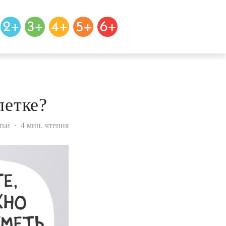
летке?
тьи
·
4 мин. чтения