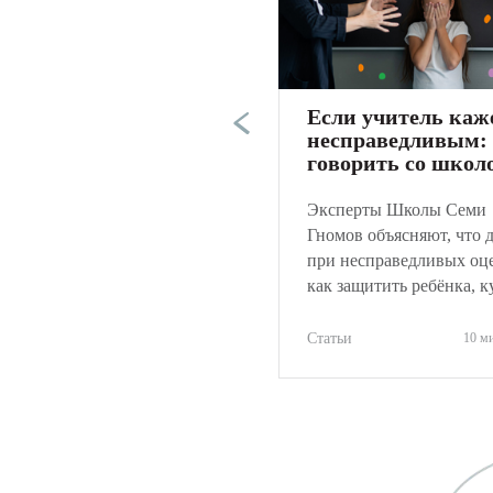
Если учитель каж
несправедливым:
говорить со школ
не навредить реб
Эксперты Школы Семи
Гномов объясняют, что 
при несправедливых оц
как защитить ребёнка, к
обращаться и как объек
оценить ситуацию.
Статьи
10 м