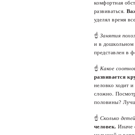
комфортная обст
развиваться.
Ва
уделял время вс
☝
Занятия похож
и в дошкольном
представлен в ф
☝
Какое соотно
развивается кр
неловко ходит и
сложно. Посмотр
половины? Лучш
☝
Сколько детей
человек.
Иначе 
малышей и вопр