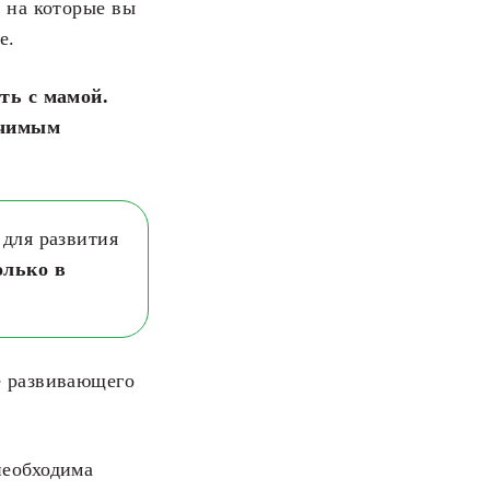
, на которые вы
е.
ить с мамой.
ачимым
 для развития
олько в
е развивающего
необходима