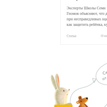
не навредить реб
Эксперты Школы Семи
Гномов объясняют, что 
при несправедливых оц
как защитить ребёнка, к
обращаться и как объек
оценить ситуацию.
Статьи
10 м