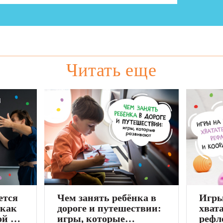
Читать еще
ется
Чем занять ребёнка в
Игры
 как
дороге и путешествии:
хват
ой и
игры, которые
рефл