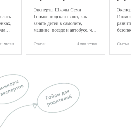
ёнку
развивают
коор
Эксперты Школы Семи
Экспе
делать
Гномов подсказывают, как
Гномов
енках,
занять детей в самолёте,
развит
уда
машине, поезде и автобусе, что
безопа
тивно
взять в дорогу и какие вещи
игры д
лучше не брать.
лет, р
ин. чтения
Статьи
4 мин. чтения
Статьи
движен
игру.