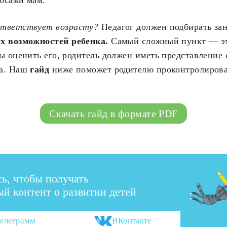
ответствует возрасту?
Педагог должен подбирать за
х возможностей ребенка.
Самый сложный пункт — эт
ы оценить его, родитель должен иметь представление 
ша. Наш
гайд
ниже поможет родителю проконтролирова
Скачать гайд в формате PDF
ь, чтобы получать
й контент о развитии детей
елеграмм
ВКонтакте