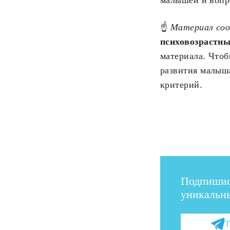
☝
Материал со
психовозрастны
материала. Чтоб
развития малы
критерий.
Подпишис
уникальны
Т