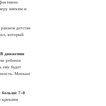
ффективно
 меру мягким и
 раннем детстве
иал, который
В движении
ли ребенок
ь ему будет
ивность. Меньше
е больше 7–8
я криками