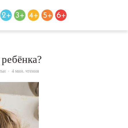
 ребёнка?
тьи
·
4 мин. чтения