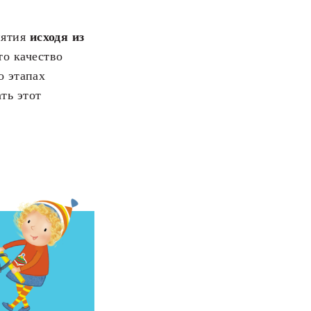
нятия
исходя из
о качество
о этапах
ть этот