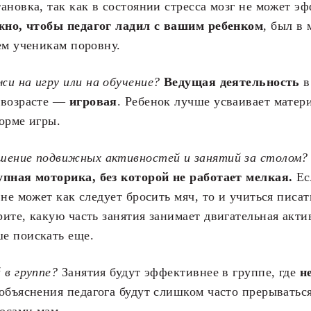
ановка, так как в состоянии стресса мозг не может э
жно, чтобы педагог ладил с вашим ребенком
, был в
ем ученикам поровну.
и на игру или на обучение?
Ведущая деятельность
в
 возрасте —
игровая
. Ребенок лучше усваивает матер
орме игры.
шение подвижных активностей и занятий за столом?
упная моторика, без которой не работает мелкая.
Ес
 не может как следует бросить мяч, то и учиться писат
ите, какую часть занятия занимает двигательная акт
е поискать еще.
 в группе?
Занятия будут эффективнее в группе, где
н
объяснения педагога будут слишком часто прерыватьс
осами мам.