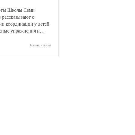
источников и пример
динации
взрослых.
рты Школы Семи
 рассказывают о
ии координации у детей:
сные упражнения и
ля дошкольников 2–7
азвитие координации
6 мин. чтения
ий через движение и