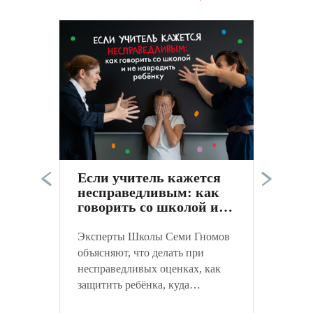
Э
п
в
а
Если учитель кажется
к
несправедливым: как
С
говорить со школой и
не навредить ребёнку
Эксперты Школы Семи Гномов
объясняют, что делать при
несправедливых оценках, как
защитить ребёнка, куда
обращаться и как объективно