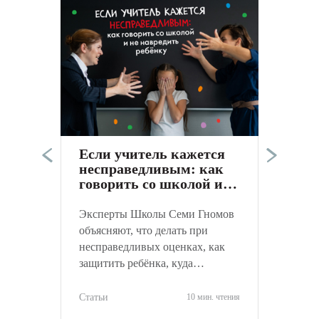
Э
п
в
а
Если учитель кажется
к
несправедливым: как
С
говорить со школой и
не навредить ребёнку
Эксперты Школы Семи Гномов
объясняют, что делать при
несправедливых оценках, как
защитить ребёнка, куда
обращаться и как объективно
оценить ситуацию.
Статьи
10 мин. чтения