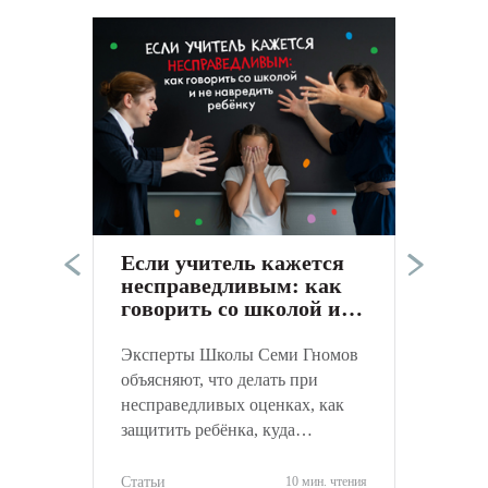
Э
п
в
а
Если учитель кажется
к
несправедливым: как
С
говорить со школой и
не навредить ребёнку
Эксперты Школы Семи Гномов
объясняют, что делать при
несправедливых оценках, как
защитить ребёнка, куда
обращаться и как объективно
оценить ситуацию.
Статьи
10 мин. чтения