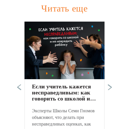
Читать еще
Э
п
в
а
Если учитель кажется
к
несправедливым: как
С
говорить со школой и
не навредить ребёнку
Эксперты Школы Семи Гномов
объясняют, что делать при
несправедливых оценках, как