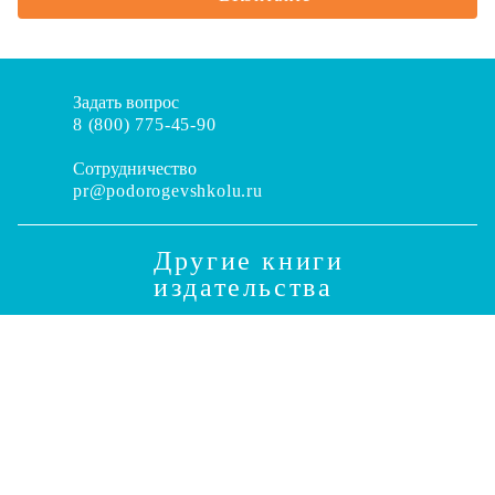
Задать вопрос
8 (800) 775-45-90
Сотрудничество
pr@podorogevshkolu.ru
Другие книги
издательства
Оставляя свои персональные данные на этой странице,
вы соглашаетесь:
c пользовательским соглашением
,
политикой конфиденциальности