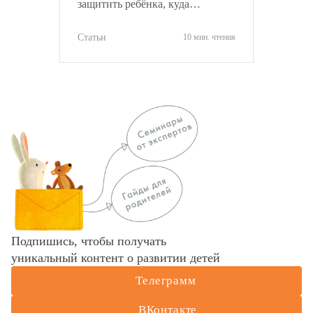
защитить ребёнка, куда
обращаться и как объективно
оценить ситуацию.
Статьи
10 мин. чтения
Подпишись, чтобы получать
уникальный контент о развитии детей
Телеграмм
ВКонтакте