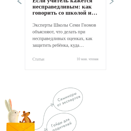
Если учитель кажется
к
несправедливым: как
С
говорить со школой и
не навредить ребёнку
Эксперты Школы Семи Гномов
объясняют, что делать при
несправедливых оценках, как
защитить ребёнка, куда
обращаться и как объективно
оценить ситуацию.
Статьи
10 мин. чтения