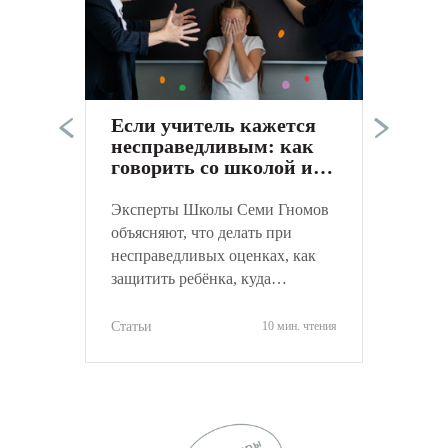
Э
п
в
а
Если учитель кажется
к
несправедливым: как
С
говорить со школой и
не навредить ребёнку
Эксперты Школы Семи Гномов
объясняют, что делать при
несправедливых оценках, как
защитить ребёнка, куда
обращаться и как объективно
оценить ситуацию.
Статьи
10 мин. чтения