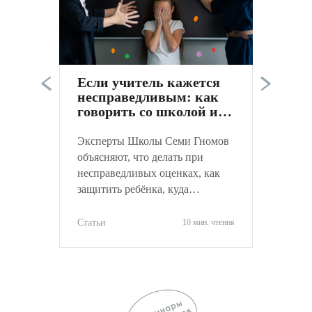
Э
п
в
а
Если учитель кажется
к
несправедливым: как
С
говорить со школой и
не навредить ребёнку
Эксперты Школы Семи Гномов
объясняют, что делать при
несправедливых оценках, как
защитить ребёнка, куда
обращаться и как объективно
оценить ситуацию.
Статьи
10 мин. чтения