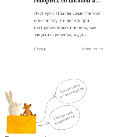
говорить со школой и
не навредить ребёнку
Эксперты Школы Семи Гномов
объясняют, что делать при
несправедливых оценках, как
защитить ребёнка, куда
обращаться и как объективно
оценить ситуацию.
Статьи
10 мин. чтения