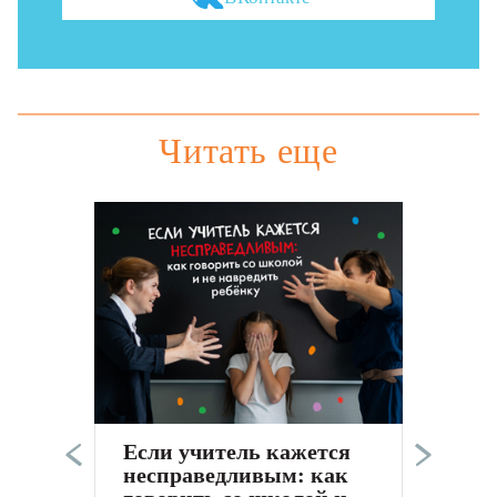
Читать еще
Э
п
в
а
Если учитель кажется
к
несправедливым: как
С