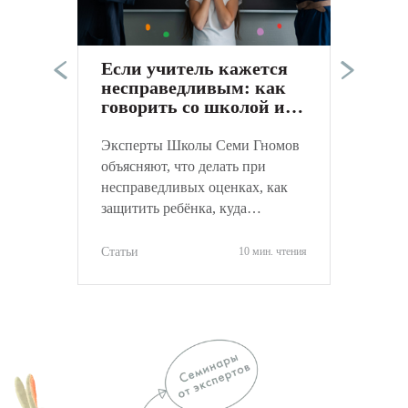
п
в
а
Если учитель кажется
к
несправедливым: как
С
говорить со школой и
не навредить ребёнку
Эксперты Школы Семи Гномов
объясняют, что делать при
несправедливых оценках, как
защитить ребёнка, куда
обращаться и как объективно
оценить ситуацию.
Статьи
10 мин. чтения