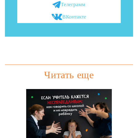
Телеграмм
ВКонтакте
Читать еще
Э
п