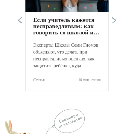
в
а
Если учитель кажется
к
несправедливым: как
С
говорить со школой и
не навредить ребёнку
Эксперты Школы Семи Гномов
объясняют, что делать при
несправедливых оценках, как
защитить ребёнка, куда
обращаться и как объективно
оценить ситуацию.
Статьи
10 мин. чтения