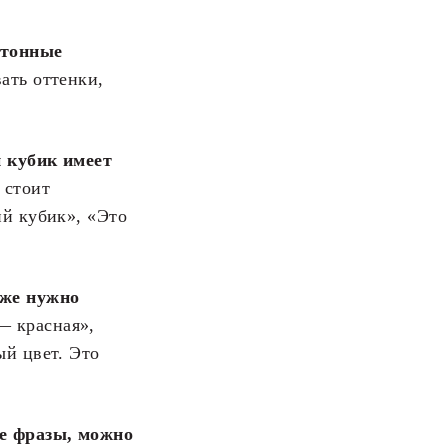
отонные
ать оттенки,
н кубик имеет
 стоит
ий кубик», «Это
оже нужно
— красная»,
ый цвет. Это
ие фразы, можно