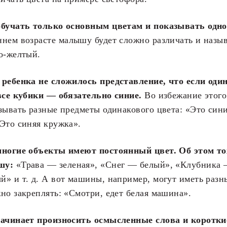
обучать только основным цветам и показывать одн
нем возрасте малышу будет сложно различать и назыв
о-желтый.
 ребенка не сложилось представление, что если оди
все кубики — обязательно синие.
Во избежание этого
зывать разные предметы одинакового цвета: «Это син
Это синяя кружка».
многие объекты имеют постоянный цвет. Об этом т
шу:
«Трава — зеленая», «Снег — белый», «Клубника 
» и т. д. А вот машины, например, могут иметь разн
но закреплять: «Смотри, едет белая машина».
начинает произносить осмысленные слова и коротк