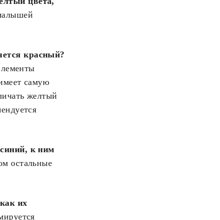
елтый цвета,
 малышей
яется красный?
 элементы
 имеет самую
зличать желтый
мендуется
синий, к ним
ом остальные
 как их
мируется