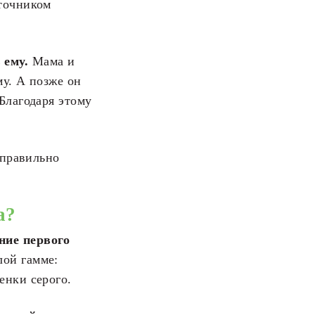
сточником
 ему.
Мама и
му. А позже он
Благодаря этому
 правильно
а?
ние первого
ой гамме:
енки серого.