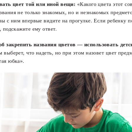
звать цвет той или иной вещи:
«Какого цвета этот со
вания не только знакомых, но и незнакомых предмето
вы с ним впервые видите на прогулке. Если ребенку п
, подскажите ему ответ.
б закрепить названия цветов — использовать детс
 выберет, что надеть, но при этом назовет цвет предм
тая юбка».