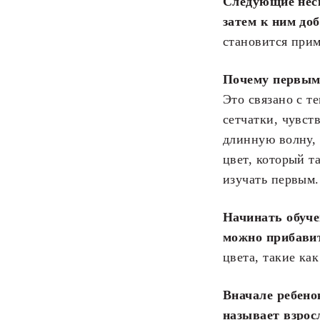
Следующие неск
затем к ним до
становится прим
Почему первым 
Это связано с т
сетчатки, чувст
длинную волну, 
цвет, который т
изучать первым.
Начинать обуче
можно прибавит
цвета, такие ка
Вначале ребено
называет взрос