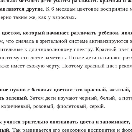
олько месяцев дети учатся различать красный и ж
бавляются другие.
К 6 месяцам цветовое восприятие
ерно таким же, как у взрослых.
цветом, который начинает различать ребенок, явл
ем, что сначала в зрительной системе активизируются
вительные к длинноволновому спектру. Красный цвет
поэтому его легче заметить. Позже дети начинают ра
акже имеет схожую черту. Поэтому красный цвет реко
ние нужно с базовых цветов: это красный, желтый, 
ь зеленый.
Затем дети изучают черный, белый, а пот
к коричневый, розовый, фиолетовый, серый.
к учится зрительно опознавать цвета и запоминает,
лый.
Так развивается его сенсорное восприятие и фор