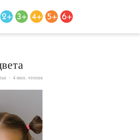
цвета
тьи
·
4 мин. чтения