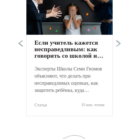
Э
п
в
а
Если учитель кажется
к
несправедливым: как
С
говорить со школой и
не навредить ребёнку
Эксперты Школы Семи Гномов
объясняют, что делать при
несправедливых оценках, как
защитить ребёнка, куда
обращаться и как объективно
оценить ситуацию.
Статьи
10 мин. чтения