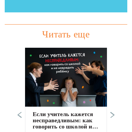
Читать еще
Э
п
в
а
Если учитель кажется
к
несправедливым: как
С
говорить со школой и