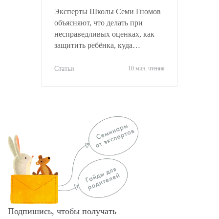
не навредить ребёнку
Эксперты Школы Семи Гномов
объясняют, что делать при
несправедливых оценках, как
защитить ребёнка, куда
обращаться и как объективно
оценить ситуацию.
Статьи
10 мин. чтения
Подпишись, чтобы получать