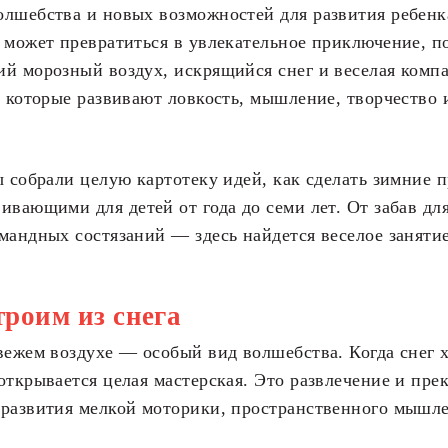
лшебства и новых возможностей для развития ребенк
 может превратиться в увлекательное приключение, п
ий морозный воздух, искрящийся снег и веселая ком
, которые развивают ловкость, мышление, творчество
ы собрали целую картотеку идей, как сделать зимние п
ивающими для детей от года до семи лет. От забав дл
мандных состязаний — здесь найдется веселое заняти
троим из снега
вежем воздухе — особый вид волшебства. Когда снег 
открывается целая мастерская. Это развлечение и пре
 развития мелкой моторики, пространственного мышл