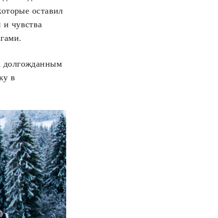
которые оставил
 и чувства
гами.
х долгожданным
ку в