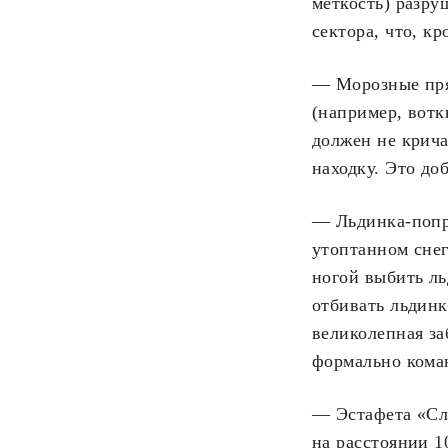
меткость) разру
сектора, что, к
— Морозные прят
(например, вотк
должен не крича
находку. Это до
— Льдинка-попр
утоптанном снег
ногой выбить ль
отбивать льдинк
великолепная за
формально кома
— Эстафета «Сл
на расстоянии 1