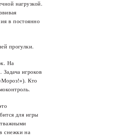
ечной нагрузкой.
азвивая
ия в постоянно
ней прогулки.
к. На
 Задача игроков
«Мороз!»). Кто
моконтроль.
это
обится для игры
 отважными
в снежки на