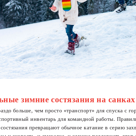
ьные зимние состязания на санках
аздо больше, чем просто «транспорт» для спуска с го
спортивный инвентарь для командной работы. Правил
 состязания превращают обычное катание в серию за
жны и скорость, и смекалка, и умение поддержать друг 