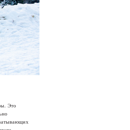
ры. Это
ьно
хватывающих
друга.