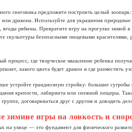
ного снеговика предложите построить целый зоопарк:
у или дракона. Используйте для украшения природные
 ягоды рябины. Превратите игру на прогулке зимой 
сьте скульптуры безопасными пищевыми красителями, 
ый процесс, где творческое мышление ребенка получ
решает, какого цвета будет дракон и где разместить уз
рше устройте грандиозную стройку: большие сугробы
здания крепости, лабиринта или снежной пещеры. Така
 группе, договариваться друг с другом и доводить дел
 зимние игры на ловкость и снор
 на улице — это фундамент для физического развити