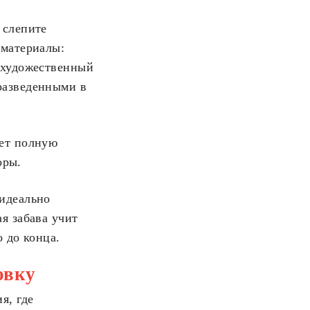
 слепите
 материалы:
в художественный
разведенными в
ает полную
оры.
 идеально
я забава учит
о до конца.
овку
я, где