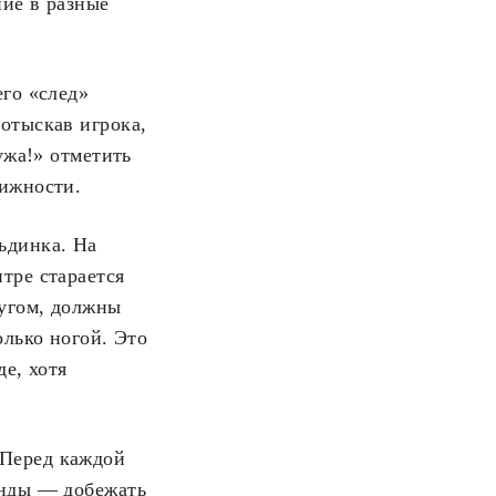
ние в разные
его «след»
отыскав игрока,
ужа!» отметить
вижности.
ьдинка. На
тре старается
ругом, должны
олько ногой. Это
де, хотя
 Перед каждой
анды — добежать