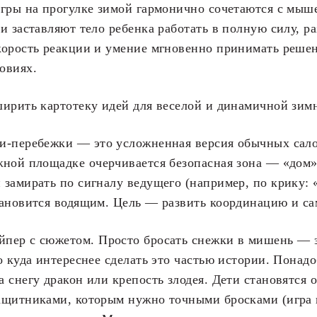
гры на прогулке зимой гармонично сочетаются с мыш
и заставляют тело ребенка работать в полную силу, р
корость реакции и умение мгновенно принимать решен
овиях.
ирить картотеку идей для веселой и динамичной зим
и-перебежки — это усложненная версия обычных сало
ной площадке очерчивается безопасная зона — «дом».
замирать по сигналу ведущего (например, по крику: 
тановится водящим. Цель — развить координацию и са
пер с сюжетом. Просто бросать снежки в мишень — 
о куда интереснее сделать это частью истории. Понад
 снегу дракон или крепость злодея. Дети становятся
ащитниками, которым нужно точными бросками (игра 