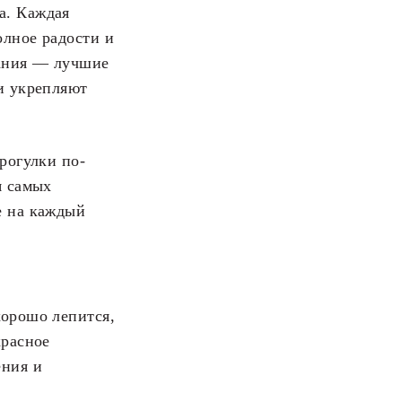
а. Каждая
олное радости и
пания — лучшие
 и укрепляют
рогулки по-
я самых
е на каждый
хорошо лепится,
красное
ения и