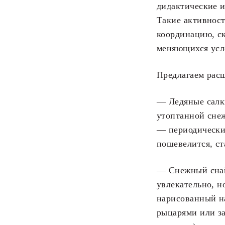
дидактические и
Такие активност
координацию, с
меняющихся усл
Предлагаем расш
— Ледяные салк
утоптанной снеж
— периодически 
пошевелится, с
— Снежный снай
увлекательно, н
нарисованный на
рыцарями или з