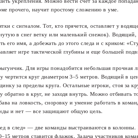
шить укрепления. Можно вести счет за каждое попада
роме прочего, научит простому сложению в уме.
ки с сигналом. Тот, кто прячется, оставляет у водящ
нутую в снег ветку или маленький снежок). Водящий, 
ть его имя, а добежать до этого следа и с криком: «Ст
бавляет игре тактической глубины и еще большей под
ыгунчик. Для игры понадобится небольшая прочная л
у чертится круг диаметром 3–5 метров. Водящий в цен
динку за пределы круга. Остальные игроки, стоя за к
у обратно в круг, не заходя внутрь. Можно отбивать т
бава на ловкость, сноровку и умение работать в коман
нды и нет — все защищают общую цель.
ед в след» — две команды выстраиваются в колонны.
0–15 метров ставится флажок. Задача участников ком