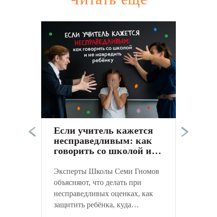
Э
п
в
а
Если учитель кажется
к
несправедливым: как
С
говорить со школой и
не навредить ребёнку
Эксперты Школы Семи Гномов
объясняют, что делать при
несправедливых оценках, как
защитить ребёнка, куда
обращаться и как объективно