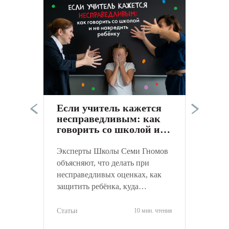
Э
п
в
а
Если учитель кажется
к
несправедливым: как
С
говорить со школой и
не навредить ребёнку
Эксперты Школы Семи Гномов
объясняют, что делать при
несправедливых оценках, как
защитить ребёнка, куда
обращаться и как объективно
оценить ситуацию.
Статьи
10 мин. чтения