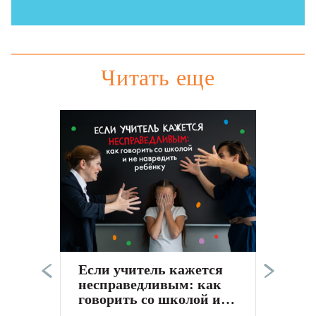
Читать еще
Э
п
в
а
Если учитель кажется
к
несправедливым: как
С
говорить со школой и
не навредить ребёнку