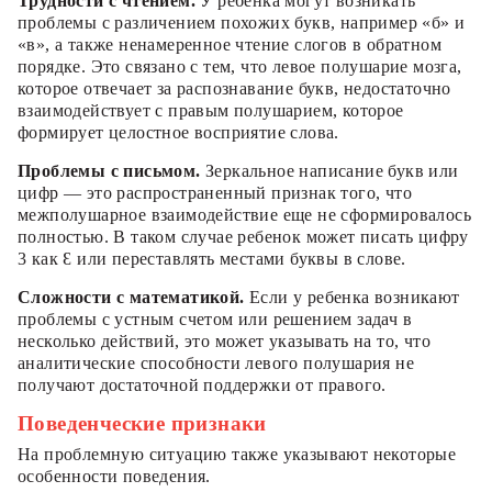
Трудности с чтением.
У ребенка могут возникать
проблемы с различением похожих букв, например «б» и
«в», а также ненамеренное чтение слогов в обратном
порядке. Это связано с тем, что левое полушарие мозга,
которое отвечает за распознавание букв, недостаточно
взаимодействует с правым полушарием, которое
формирует целостное восприятие слова.
Проблемы с письмом.
Зеркальное написание букв или
цифр — это распространенный признак того, что
межполушарное взаимодействие еще не сформировалось
полностью. В таком случае ребенок может писать цифру
3 как Ɛ или переставлять местами буквы в слове.
Сложности с математикой.
Если у ребенка возникают
проблемы с устным счетом или решением задач в
несколько действий, это может указывать на то, что
аналитические способности левого полушария не
получают достаточной поддержки от правого.
Поведенческие признаки
На проблемную ситуацию также указывают некоторые
особенности поведения.