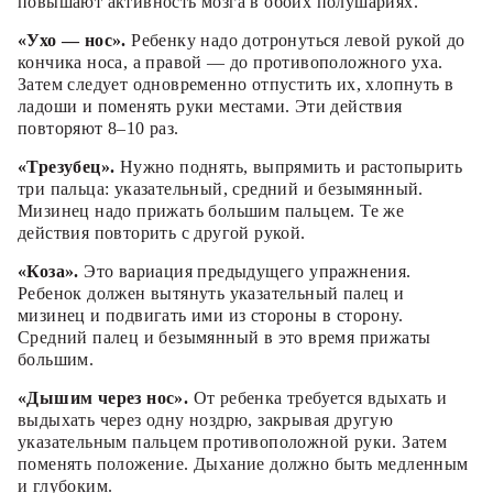
повышают активность мозга в обоих полушариях.
«Ухо — нос».
Ребенку надо дотронуться левой рукой до
кончика носа, а правой — до противоположного уха.
Затем следует одновременно отпустить их, хлопнуть в
ладоши и поменять руки местами. Эти действия
повторяют 8–10 раз.
«Трезубец».
Нужно поднять, выпрямить и растопырить
три пальца: указательный, средний и безымянный.
Мизинец надо прижать большим пальцем. Те же
действия повторить с другой рукой.
«Коза».
Это вариация предыдущего упражнения.
Ребенок должен вытянуть указательный палец и
мизинец и подвигать ими из стороны в сторону.
Средний палец и безымянный в это время прижаты
большим.
«Дышим через нос».
От ребенка требуется вдыхать и
выдыхать через одну ноздрю, закрывая другую
указательным пальцем противоположной руки. Затем
поменять положение. Дыхание должно быть медленным
и глубоким.