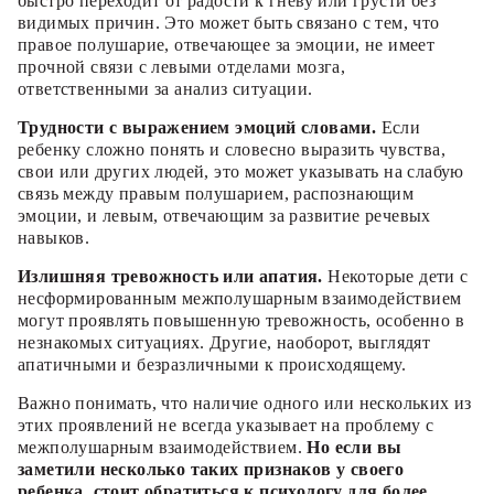
быстро переходит от радости к гневу или грусти без
видимых причин. Это может быть связано с тем, что
правое полушарие, отвечающее за эмоции, не имеет
прочной связи с левыми отделами мозга,
ответственными за анализ ситуации.
Трудности с выражением эмоций словами.
Если
ребенку сложно понять и словесно выразить чувства,
свои или других людей, это может указывать на слабую
связь между правым полушарием, распознающим
эмоции, и левым, отвечающим за развитие речевых
навыков.
Излишняя тревожность или апатия.
Некоторые дети с
несформированным межполушарным взаимодействием
могут проявлять повышенную тревожность, особенно в
незнакомых ситуациях. Другие, наоборот, выглядят
апатичными и безразличными к происходящему.
Важно понимать, что наличие одного или нескольких из
этих проявлений не всегда указывает на проблему с
межполушарным взаимодействием.
Но если вы
заметили несколько таких признаков у своего
ребенка, стоит обратиться к психологу для более