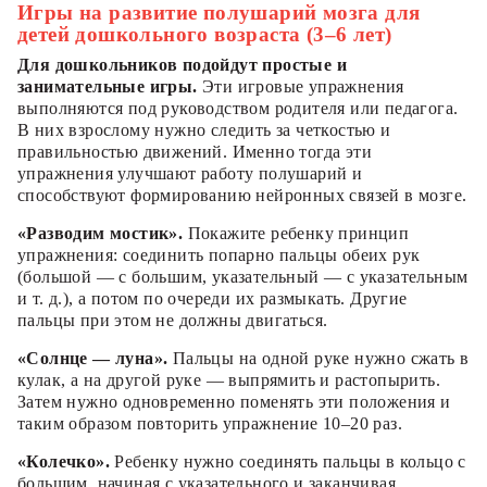
Игры на развитие полушарий мозга для
детей дошкольного возраста (3–6 лет)
Для дошкольников подойдут простые и
занимательные игры.
Эти игровые упражнения
выполняются под руководством родителя или педагога.
В них взрослому нужно следить за четкостью и
правильностью движений. Именно тогда эти
упражнения улучшают работу полушарий и
способствуют формированию нейронных связей в мозге.
«Разводим мостик».
Покажите ребенку принцип
упражнения: соединить попарно пальцы обеих рук
(большой — с большим, указательный — с указательным
и т. д.), а потом по очереди их размыкать. Другие
пальцы при этом не должны двигаться.
«Солнце — луна».
Пальцы на одной руке нужно сжать в
кулак, а на другой руке — выпрямить и растопырить.
Затем нужно одновременно поменять эти положения и
таким образом повторить упражнение 10–20 раз.
«Колечко».
Ребенку нужно соединять пальцы в кольцо с
большим, начиная с указательного и заканчивая