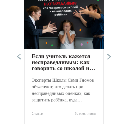
Э
п
в
а
Если учитель кажется
к
несправедливым: как
С
говорить со школой и
не навредить ребёнку
Эксперты Школы Семи Гномов
объясняют, что делать при
несправедливых оценках, как
защитить ребёнка, куда
обращаться и как объективно
оценить ситуацию.
Статьи
10 мин. чтения