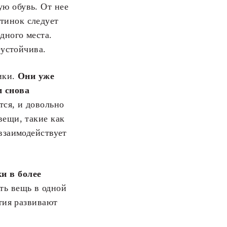
ую обувь. От нее
тинок следует
дного места.
еустойчива.
ики.
Они уже
м снова
тся, и довольно
вещи, такие как
 взаимодействует
и в более
ть вещь в одной
ятия развивают