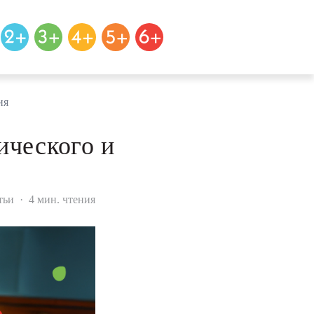
ия
ического и
тьи
·
4 мин. чтения