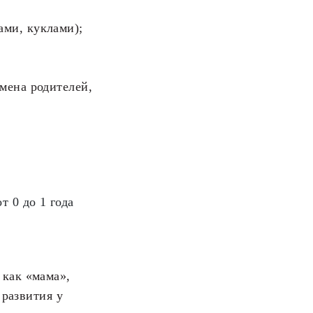
ами, куклами);
мена родителей,
т 0 до 1 года
 как «мама»,
 развития у