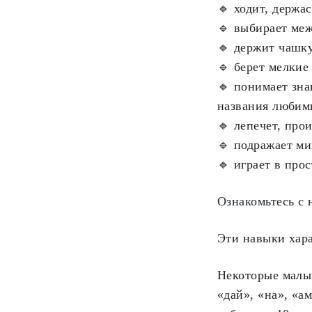
🔹 ходит, держа
🔹 выбирает меж
🔹 держит чашку
🔹 берет мелкие
🔹 понимает зна
названия любимы
🔹 лепечет, про
🔹 подражает ми
🔹 играет в про
Ознакомьтесь с 
Эти навыки хара
Некоторые малыш
«дай», «на», «ам