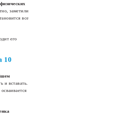
 физических
тно, заметили
тановится все
одит его
а 10
йшем
ь и вставать.
 осваивается
бенка