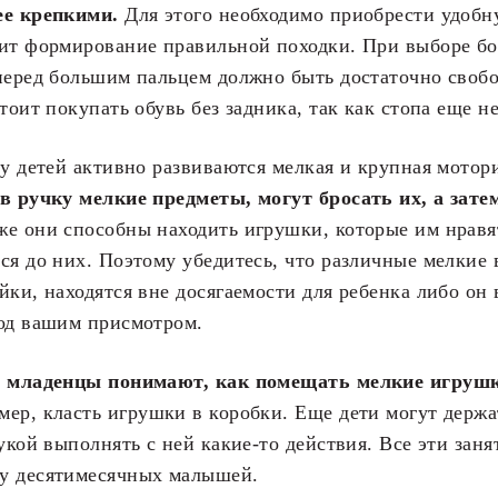
ее крепкими.
Для этого необходимо приобрести удобн
сит формирование правильной походки. При выборе бо
перед большим пальцем должно быть достаточно свобо
стоит покупать обувь без задника, так как стопа еще н
 у детей активно развиваются мелкая и крупная мотор
в ручку мелкие предметы, могут бросать их, а зате
е они способны находить игрушки, которые им нравя
ся до них. Поэтому убедитесь, что различные мелкие 
йки, находятся вне досягаемости для ребенка либо он
под вашим присмотром.
е младенцы понимают, как помещать мелкие игрушк
мер, класть игрушки в коробки. Еще дети могут держа
рукой выполнять с ней какие-то действия. Все эти зан
у десятимесячных малышей.