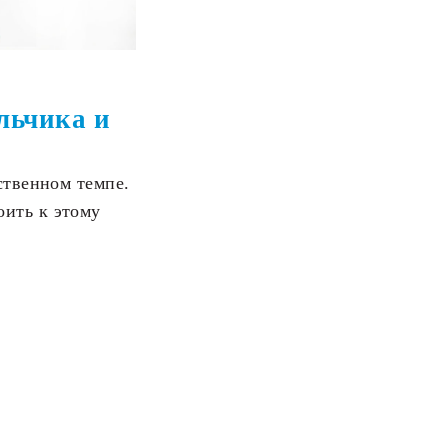
альчика и
ственном темпе.
оить к этому